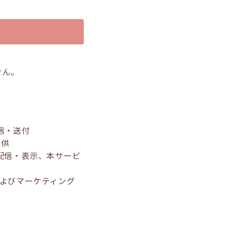
せん。
信・送付
提供
配信・表示、本サービ
およびマーケティング